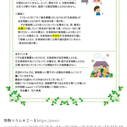
参照コラム＃２－８
https://josei-
souzoku.com/2020/07/18/%e5%ad%90%e3%81%8c%e5%85